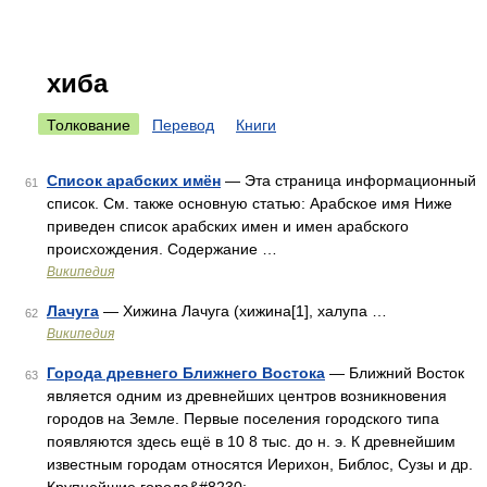
хиба
Толкование
Перевод
Книги
Список арабских имён
— Эта страница информационный
61
список. См. также основную статью: Арабское имя Ниже
приведен список арабских имен и имен арабского
происхождения. Содержание …
Википедия
Лачуга
— Хижина Лачуга (хижина[1], халупа …
62
Википедия
Города древнего Ближнего Востока
— Ближний Восток
63
является одним из древнейших центров возникновения
городов на Земле. Первые поселения городского типа
появляются здесь ещё в 10 8 тыс. до н. э. К древнейшим
известным городам относятся Иерихон, Библос, Сузы и др.