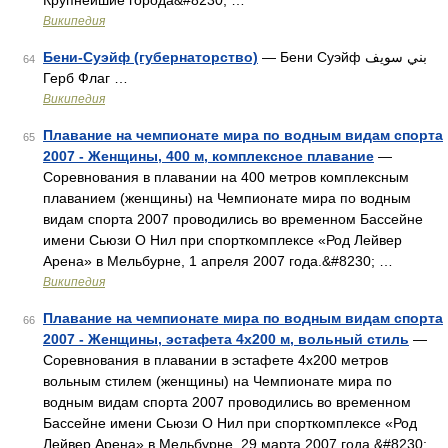
Крупнейшие города&#8230; …
Википедия
Бени-Суэйф (губернаторство)
— Бени Суэйф بني سويف‎
64
Герб Флаг …
Википедия
Плавание на чемпионате мира по водным видам спорта
65
2007 - Женщины, 400 м, комплексное плавание
—
Соревнования в плавании на 400 метров комплексным
плаванием (женщины) на Чемпионате мира по водным
видам спорта 2007 проводились во временном Бассейне
имени Сьюзи О Нил при спорткомплексе «Род Лейвер
Арена» в Мельбурне, 1 апреля 2007 года.&#8230; …
Википедия
Плавание на чемпионате мира по водным видам спорта
66
2007 - Женщины, эстафета 4x200 м, вольный стиль
—
Соревнования в плавании в эстафете 4x200 метров
вольным стилем (женщины) на Чемпионате мира по
водным видам спорта 2007 проводились во временном
Бассейне имени Сьюзи О Нил при спорткомплексе «Род
Лейвер Арена» в Мельбурне, 29 марта 2007 года.&#8230;